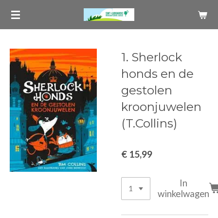
Ga
direct
naar
de
1. Sherlock
hoofdinhoud
honds en de
gestolen
kroonjuwelen
(T.Collins)
€ 15,99
In
winkelwagen