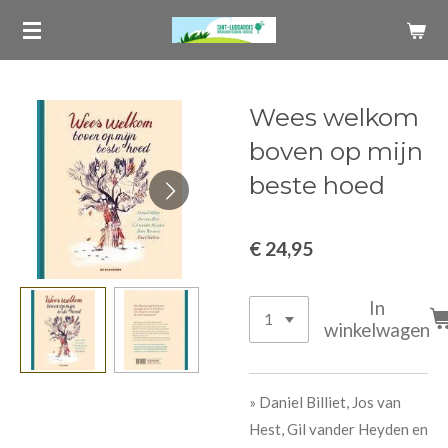
Ga
direct
naar
de
Wees welkom
hoofdinhoud
boven op mijn
beste hoed
€ 24,95
In
winkelwagen
» Daniel Billiet, Jos van
Hest, Gil vander Heyden en