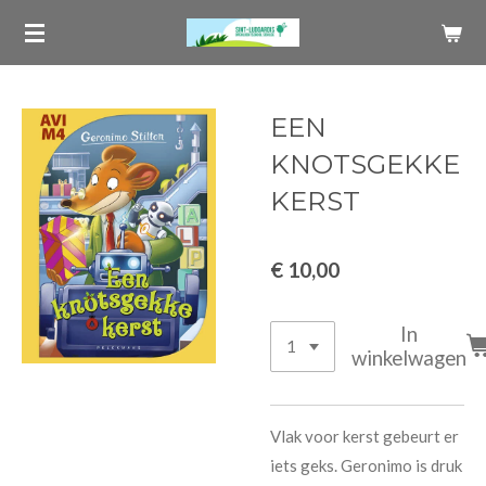
Ga
direct
naar
de
EEN
hoofdinhoud
KNOTSGEKKE
KERST
€ 10,00
In
winkelwagen
Vlak voor kerst gebeurt er
iets geks. Geronimo is druk