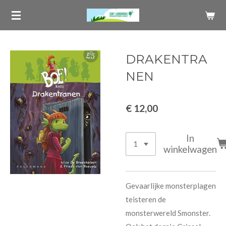
Ga
direct
naar
de
DRAKENTRA
hoofdinhoud
NEN
€ 12,00
In
winkelwagen
Gevaarlijke monsterplagen
teisteren de
monsterwereld Smonster.