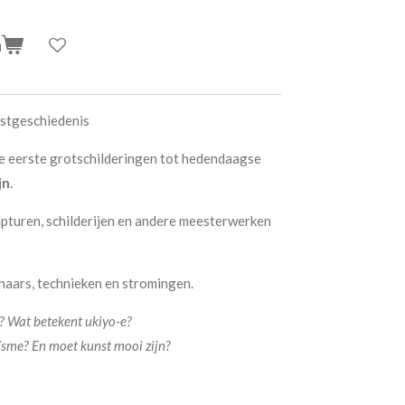
n
nstgeschiedenis
 de eerste grotschilderingen tot hedendaagse
jn
.
pturen, schilderijen en andere meesterwerken
naars, technieken en stromingen.
 Wat betekent ukiyo-e?
sme? En moet kunst mooi zijn?