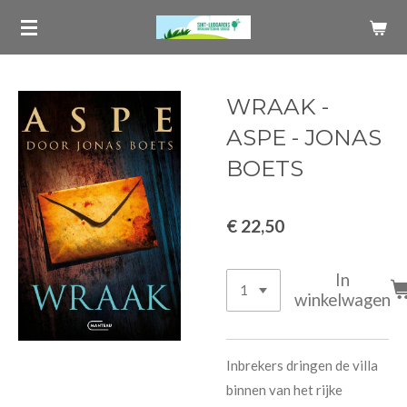
Ga
direct
naar
de
WRAAK -
hoofdinhoud
ASPE - JONAS
BOETS
€ 22,50
In
winkelwagen
Inbrekers dringen de villa
binnen van het rijke