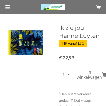
Ga
direct
naar
de
Ik zie jou -
hoofdinhoud
Hanne Luyten
TIP vanaf LJ 1
€ 22,99
In
winkelwagen
“Heb ik iets verkeerd
gedaan?” Dat vraagt