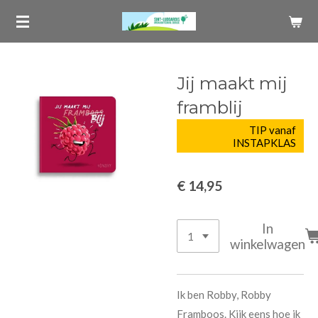
Ga
direct
naar
de
Jij maakt mij
hoofdinhoud
framblij
TIP vanaf
INSTAPKLAS
€ 14,95
In
winkelwagen
Ik ben Robby, Robby
Framboos. Kijk eens hoe ik