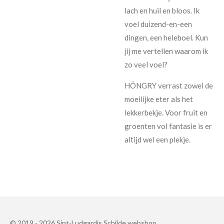
lach en huil en bloos. Ik
voel duizend-en-een
dingen, een heleboel. Kun
jij me vertellen waarom ik
zo veel voel?
HÖNGRY verrast zowel de
moeilijke eter als het
lekkerbekje. Voor fruit en
groenten vol fantasie is er
altijd wel een plekje.
© 2019 - 2026 Sint-Ludgardis Schilde webshop