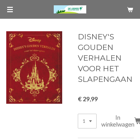
Ga
direct
naar
de
DISNEY'S
hoofdinhoud
GOUDEN
VERHALEN
VOOR HET
SLAPENGAAN
€ 29,99
In
winkelwagen