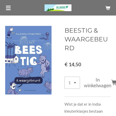
Ga
direct
naar
de
BEESTIG &
hoofdinhoud
WAARGEBEU
RD
€ 14,50
In
winkelwagen
Wist je dat er in India
kleuterklasjes bestaan