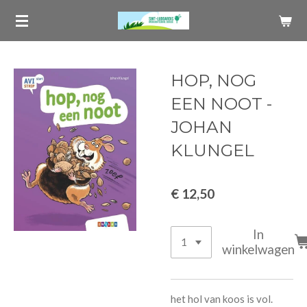
Ga
direct
naar
de
HOP, NOG
hoofdinhoud
EEN NOOT -
JOHAN
KLUNGEL
€ 12,50
In
winkelwagen
het hol van koos is vol.