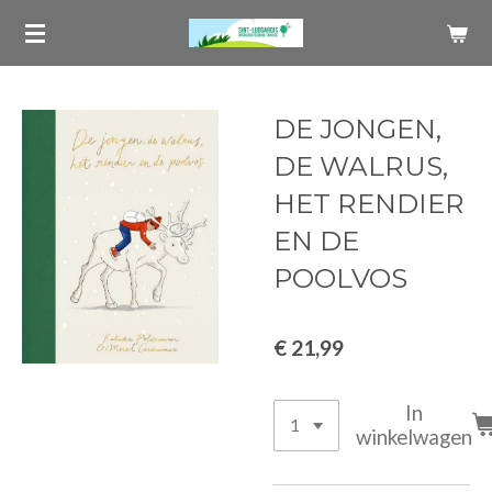
Ga
direct
naar
de
DE JONGEN,
hoofdinhoud
DE WALRUS,
HET RENDIER
EN DE
POOLVOS
€ 21,99
In
winkelwagen