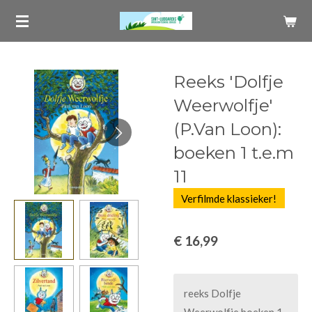
Ga
direct
naar
de
Reeks 'Dolfje
hoofdinhoud
Weerwolfje'
(P.Van Loon):
boeken 1 t.e.m
11
Verfilmde klassieker!
€ 16,99
reeks Dolfje