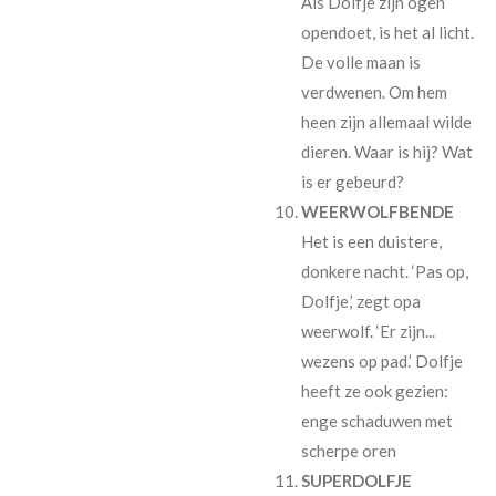
Als Dolfje zijn ogen
opendoet, is het al licht.
De volle maan is
verdwenen. Om hem
heen zijn allemaal wilde
dieren. Waar is hij? Wat
is er gebeurd?
WEERWOLFBENDE
Het is een duistere,
donkere nacht. ‘Pas op,
Dolfje,’ zegt opa
weerwolf. ‘Er zijn...
wezens op pad.’ Dolfje
heeft ze ook gezien:
enge schaduwen met
scherpe oren
SUPERDOLFJE