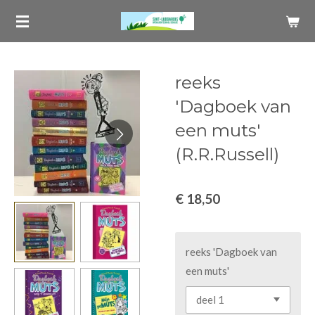
Ga
direct
naar
de
reeks
hoofdinhoud
'Dagboek van
een muts'
(R.R.Russell)
€ 18,50
reeks 'Dagboek van
een muts'