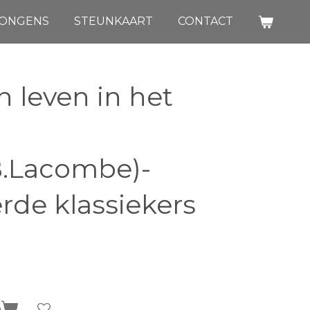
JONGENS
STEUNKAART
CONTACT
 leven in het
B.Lacombe)-
erde klassiekers
n