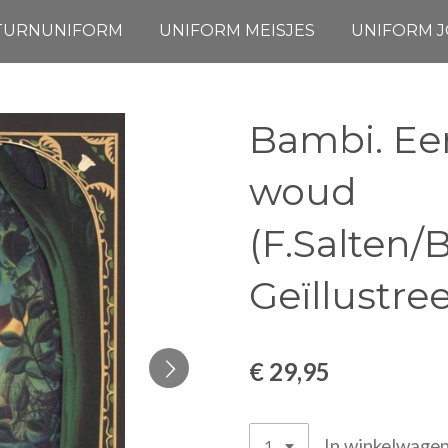
TURNUNIFORM
UNIFORM MEISJES
UNIFORM 
Bambi. Een
woud
(F.Salten/
Geïllustre
€ 29,95
In winkelwage