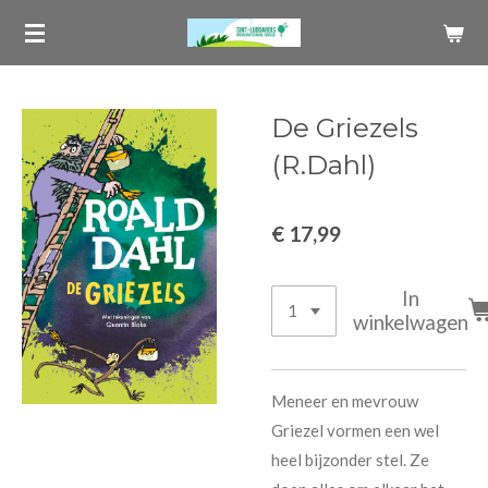
Ga
direct
naar
de
De Griezels
hoofdinhoud
(R.Dahl)
€ 17,99
In
winkelwagen
Meneer en mevrouw
Griezel vormen een wel
heel bijzonder stel. Ze