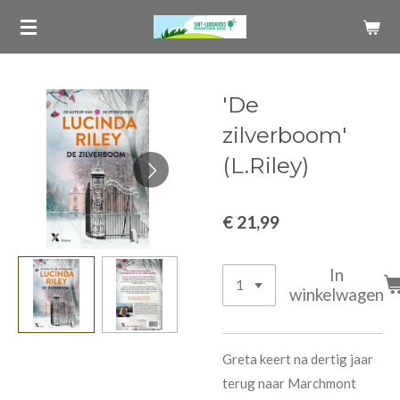
Ga
direct
naar
de
'De
hoofdinhoud
zilverboom'
(L.Riley)
€ 21,99
In
winkelwagen
Greta keert na dertig jaar
terug naar Marchmont