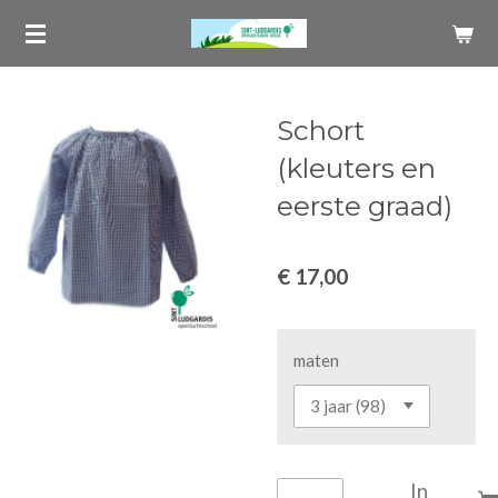
Ga
direct
naar
de
Schort
hoofdinhoud
(kleuters en
eerste graad)
€ 17,00
maten
In