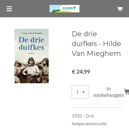
Ga
direct
naar
de
De drie
hoofdinhoud
duifkes - Hilde
Van Mieghem
€ 24,99
In
winkelwagen
1920 - Drie
temperamentvolle,