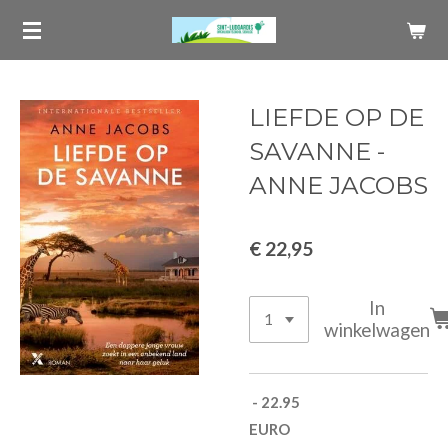
Ga
direct
naar
de
LIEFDE OP DE
hoofdinhoud
SAVANNE -
ANNE JACOBS
€ 22,95
In
winkelwagen
- 22.95
EU